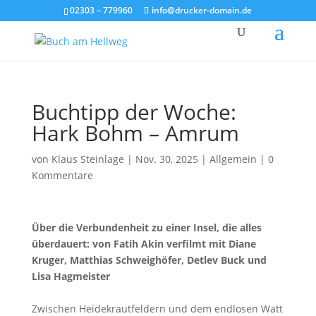
02303 – 779960
info@drucker-domain.de
Buchtipp der Woche:
Hark Bohm – Amrum
von
Klaus Steinlage
|
Nov. 30, 2025
|
Allgemein
|
0
Kommentare
Über die Verbundenheit zu einer Insel, die alles
überdauert: von Fatih Akin verfilmt mit Diane
Kruger, Matthias Schweighöfer, Detlev Buck und
Lisa Hagmeister
Zwischen Heidekrautfeldern und dem endlosen Watt