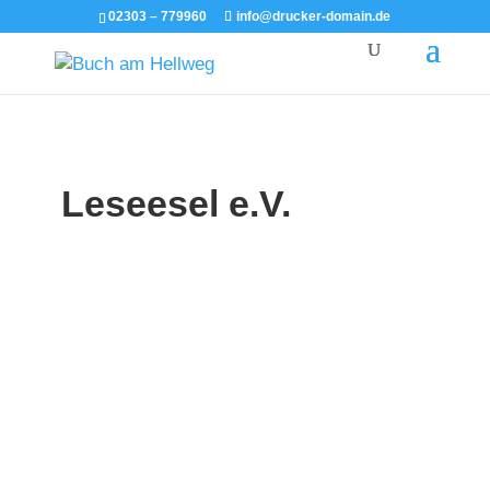
02303 – 779960
info@drucker-domain.de
Leseesel e.V.