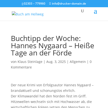
02303 – 779960
info@drucker-domain.de
Buchtipp der Woche:
Hannes Nygaard – Heiße
Tage an der Förde
von
Klaus Steinlage
|
Aug. 3, 2025
|
Allgemein
|
0
Kommentare
Der neue Krimi von Erfolgsautor Hannes Nygaard –
brandaktuell und schonungslos ehrlich.
Der Klimawandel hat den Norden fest im Griff.
Hitzewellen wechseln sich mit Hochwasser ab, die
wirtschaftlichen Folgen setzen den Menschen zu.