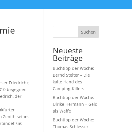
omie
Suchen
Neueste
Beiträge
Buchtipp der Woche:
Bernd Stelter – Die
kalte Hand des
ser Friedrich«,
Camping-Killers
1810 begegnen
edrich, der
Buchtipp der Woche:
Ulrike Hermann – Geld
nkfurter
als Waffe
m Zenith seines
Buchtipp der Woche:
rbindet sie:
Thomas Schlesser: