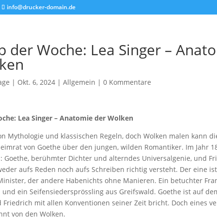
info@drucker-domain.de
p der Woche: Lea Singer – Anat
lken
age
|
Okt. 6, 2024
|
Allgemein
|
0 Kommentare
oche: Lea Singer – Anatomie der Wolken
n Mythologie und klassischen Regeln, doch Wolken malen kann die
eheimrat von Goethe über den jungen, wilden Romantiker. Im Jahr 
s: Goethe, berühmter Dichter und alterndes Universalgenie, und Fri
weder aufs Reden noch aufs Schreiben richtig versteht. Der eine ist
Minister, der andere Habenichts ohne Manieren.
Ein betuchter Fra
und ein Seifensiedersprössling aus Greifswald. Goethe ist auf de
riedrich mit allen Konventionen seiner Zeit bricht. Doch eines ve
nnt von den Wolken.