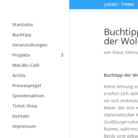
02303 – 779960
Startseite
Buchtip
Buchtipp
der Wo
Veranstaltungen
von
Klaus Steinl
Projekte
MALIBU-Café
Buchtipp der W
Archiv
Pressespiegel
Keine Ahnung vo
ereifert sich G
Spendenaktion
sie sich erstmal
Ticket-Shop
Maler, der sich 
diplomatischer 
Kontakt
Großbürgersohn 
Impressum
Ruhms, während F
Beide sind geba