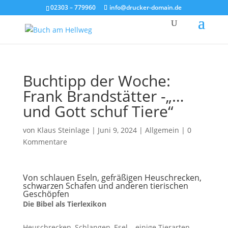
02303 – 779960
info@drucker-domain.de
Buchtipp der Woche:
Frank Brandstätter -„…
und Gott schuf Tiere“
von
Klaus Steinlage
|
Juni 9, 2024
|
Allgemein
|
0
Kommentare
Von schlauen Eseln, gefräßigen Heuschrecken,
schwarzen Schafen und anderen tierischen
Geschöpfen
Die Bibel als Tierlexikon
Heuschrecken, Schlangen, Esel – einige Tierarten