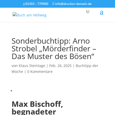
02303 – 779960
info@drucker-domain.de
Sonderbuchtipp: Arno
Strobel „Mörderfinder –
Das Muster des Bösen“
von
Klaus Steinlage
|
Feb. 26, 2025
|
Buchtipp der
Woche
|
0 Kommentare
Max Bischoff,
begnadeter