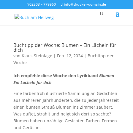
02303 – 779960
info@drucker-domain.de
Buchtipp der Woche: Blumen – Ein Lächeln für
dich
von
Klaus Steinlage
|
Feb. 12, 2024
|
Buchtipp der
Woche
Ich empfehle diese Woche den Lyrikband
Blumen –
Ein Lächeln für dich
Eine farbenfroh illustrierte Sammlung an Gedichten
aus mehreren Jahrhunderten, die zu jeder Jahreszeit
einen bunten Strauß Blumen ins Zimmer zaubert.
Was duftet, strahlt und neigt sich dort so sachte?
Blumen haben unzählige Gesichter, Farben, Formen
und Gerüche.