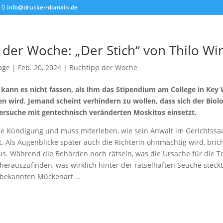
info@drucker-domain.de
 der Woche: „Der Stich“ von Thilo Wi
age
|
Feb. 20, 2024
|
Buchtipp der Woche
kann es nicht fassen, als ihm das Stipendium am College in Key W
hen wird. Jemand scheint verhindern zu wollen, dass sich der Biol
ersuche mit gentechnisch veränderten Moskitos einsetzt.
ie Kündigung und muss miterleben, wie sein Anwalt im Gerichtssaa
 Als Augenblicke später auch die Richterin ohnmächtig wird, brich
s. Während die Behörden noch rätseln, was die Ursache für die Tod
 herauszufinden, was wirklich hinter der rätselhaften Seuche steckt
nbekannten Mückenart …