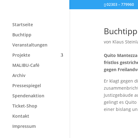
02303 – 779960
Startseite
Buchtipp
Buchtipp
von
Klaus Steinl
Veranstaltungen
Projekte
Quito Mantezza 
fristlos gestric
MALIBU-Café
gegen Freilandv
Archiv
Er klagt gegen d
Pressespiegel
zusammenbricht.
Justizgebäude au
Spendenaktion
gelingt es Quito
Ticket-Shop
einer bislang u
Kontakt
Impressum